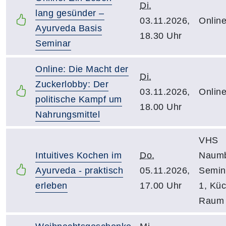
Di.
lang gesünder –
03.11.2026,
Onlin
Ayurveda Basis
18.30 Uhr
Seminar
Online: Die Macht der
Di.
Zuckerlobby: Der
03.11.2026,
Onlin
politische Kampf um
18.00 Uhr
Nahrungsmittel
VHS
Intuitives Kochen im
Do.
Naumb
Ayurveda - praktisch
05.11.2026,
Semina
erleben
17.00 Uhr
1, Küc
Raum 