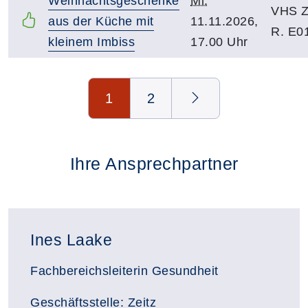
Weihnachtsgeschenke
Mi.
VHS Z
aus der Küche mit
11.11.2026,
R. E0
kleinem Imbiss
17.00 Uhr
Seite 1 von 2
1
2
Ihre Ansprechpartner
Ines Laake
Fachbereichsleiterin Gesundheit
Geschäftsstelle: Zeitz