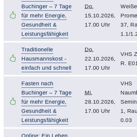
Buchinger – 7 Tage
Do.
Weiße
für mehr Energie,
15.10.2026,
Prom
Gesundheit &
17.00 Uhr
37, R
Leistungsfähigkeit
1.1/1.
Traditionelle
Do.
VHS Z
Hausmannskost -
22.10.2026,
R. E0
einfach und schnell
17.00 Uhr
Fasten nach
VHS
Buchinger – 7 Tage
Mi.
Naumb
für mehr Energie,
28.10.2026,
Semina
Gesundheit &
17.00 Uhr
1, Ra
Leistungsfähigkeit
0.03
Online: Ein Leben